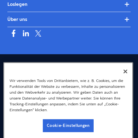
Loslegen
Über uns
Deutschland (Deutsch)
© 2026 Dayforce
Datenschutz
Wir verwenden Tools von Drittanbietern, wie z. B. Cookies, um die
Funktionalität der Website zu verbessern, Inhalte zu personalisieren
Bedingungen
und den Webverkehr zu analysieren. Wir geben Daten auch an
Accessibility
unsere Datenanalyse- und Werbepartner weiter. Sie können Ihre
Tracking-Einstellungen anpassen, indem Sie unten auf „Cookie-
Cookie-Hinweis
Einstellungen“ klicken.
Gender-Hinweis
Cookie-Einstellungen
Impressum
Cookie-Einstellungen