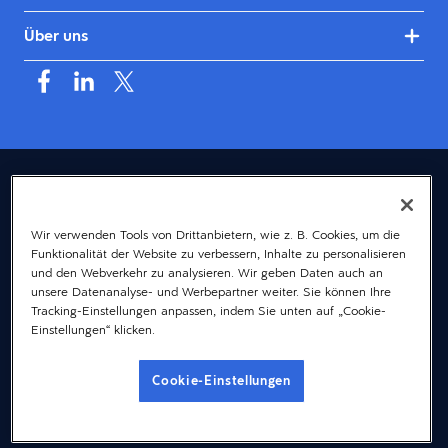
Über uns
Deutschland (Deutsch)
© 2026 Dayforce
Datenschutz
Wir verwenden Tools von Drittanbietern, wie z. B. Cookies, um die
Funktionalität der Website zu verbessern, Inhalte zu personalisieren
Bedingungen
und den Webverkehr zu analysieren. Wir geben Daten auch an
Accessibility
unsere Datenanalyse- und Werbepartner weiter. Sie können Ihre
Tracking-Einstellungen anpassen, indem Sie unten auf „Cookie-
Cookie-Hinweis
Einstellungen“ klicken.
Gender-Hinweis
Cookie-Einstellungen
Impressum
Cookie-Einstellungen