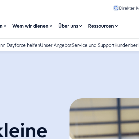
Direkter K
en
Wem wir dienen
Über uns
Ressourcen
nn Dayforce helfen
Unser Angebot
Service und Support
Kundenberi
kleine