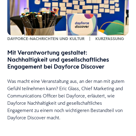
DAYFORCE-NACHRICHTEN UND KULTUR
|
KURZFASSUNG
B
Mit Verantwortung gestaltet:
Nachhaltigkeit und gesellschaftliches
Engagement bei Dayforce Discover
Was macht eine Veranstaltung aus, an der man mit gutem
S
t
Gefühl teilnehmen kann? Eric Glass, Chief Marketing and
p
Communications Officer bei Dayforce, erläutert, wie
I
Dayforce Nachhaltigkeit und gesellschaftliches
v
Engagement zu einem noch wichtigeren Bestandteil von
t
Dayforce Discover macht.