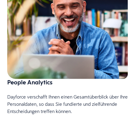
People Analytics
F
Dayforce verschafft Ihnen einen Gesamtüberblick über Ihre
u
Personaldaten, so dass Sie fundierte und zielführende
k
Entscheidungen treffen können.
p