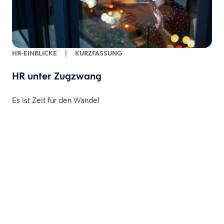
HR-EINBLICKE
|
KURZFASSUNG
HR unter Zugzwang
Es ist Zeit für den Wandel
B
f
E
t