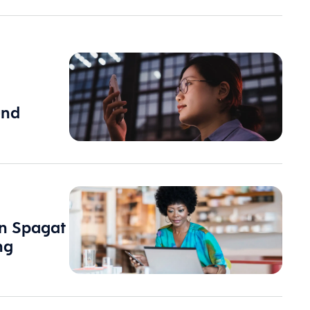
und
en Spagat
ng