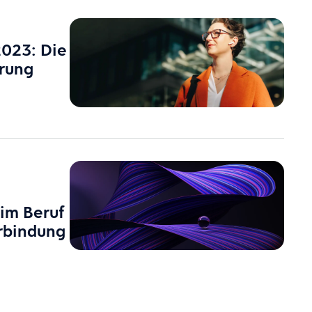
2023: Die
erung
 im Beruf
erbindung