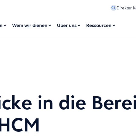
Direkter K
en
Wem wir dienen
Über uns
Ressourcen
icke in die Bere
 HCM