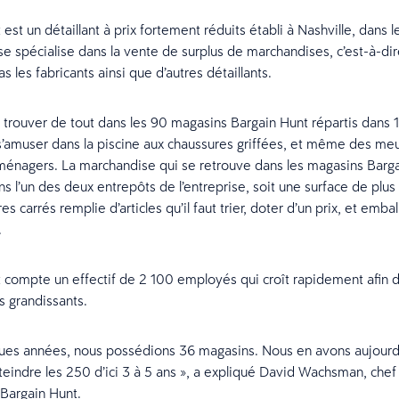
est un détaillant à prix fortement réduits établi à Nashville, dans 
 se spécialise dans la vente de surplus de marchandises, c’est-à-dir
s les fabricants ainsi que d’autres détaillants.
trouver de tout dans les 90 magasins Bargain Hunt répartis dans 1
s’amuser dans la piscine aux chaussures griffées, et même des me
ménagers. La marchandise qui se retrouve dans les magasins Barga
s l’un des deux entrepôts de l’entreprise, soit une surface de plus
 carrés remplie d’articles qu’il faut trier, doter d’un prix, et embal
.
 compte un effectif de 2 100 employés qui croît rapidement afin 
s grandissants.
lques années, nous possédions 36 magasins. Nous en avons aujourd’
eindre les 250 d’ici 3 à 5 ans », a expliqué David Wachsman, chef 
 Bargain Hunt.