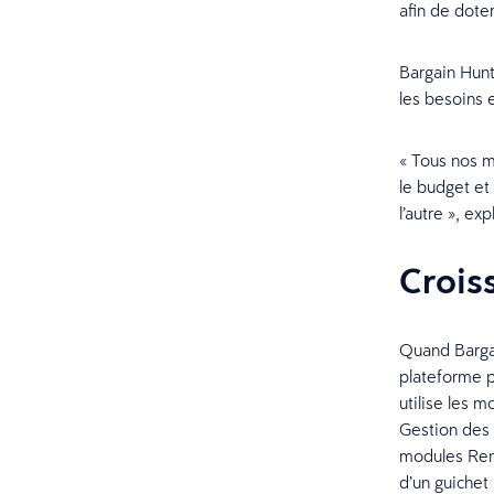
afin de dote
Bargain Hunt
les besoins 
« Tous nos ma
le budget et
l’autre », e
Croiss
Quand Bargain
plateforme p
utilise les 
Gestion des 
modules Ren
d’un guichet 