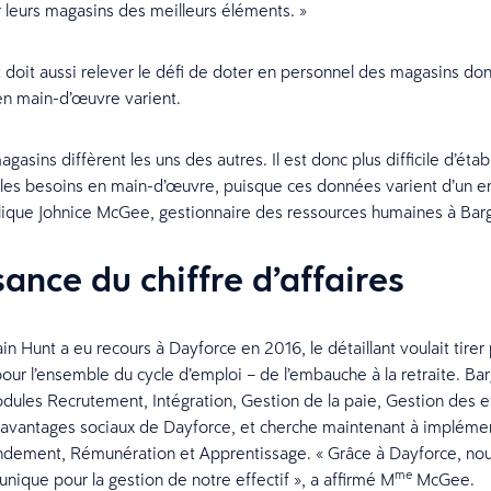
r leurs magasins des meilleurs éléments. »
 doit aussi relever le défi de doter en personnel des magasins dont 
en main-d’œuvre varient.
gasins diffèrent les uns des autres. Il est donc plus difficile d’établi
 les besoins en main-d’œuvre, puisque ces données varient d’un en
xplique Johnice McGee, gestionnaire des ressources humaines à Bar
ance du chiffre d’affaires
 Hunt a eu recours à Dayforce en 2016, le détaillant voulait tirer p
our l’ensemble du cycle d’emploi – de l’embauche à la retraite. Ba
modules Recrutement, Intégration, Gestion de la paie, Gestion des ef
avantages sociaux de Dayforce, et cherche maintenant à implémen
dement, Rémunération et Apprentissage. « Grâce à Dayforce, no
me
unique pour la gestion de notre effectif », a affirmé M
McGee.