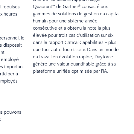
Quadrant™ de Gartner® consacré aux
l requises
gammes de solutions de gestion du capital
ux heures
humain pour une sixième année
consécutive et a obtenu la note la plus
élevée pour trois cas d’utilisation sur six
personnel, le
dans le rapport Critical Capabilities – plus
e disposait
que tout autre fournisseur. Dans un monde
ent
du travail en évolution rapide, Dayforce
un employé
génère une valeur quantifiable grâce à sa
ès important
plateforme unifiée optimisée par l’IA.
ticiper à
’employés
s pouvons
s