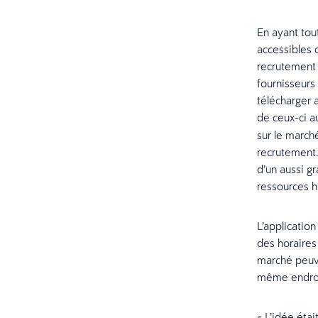
En ayant tout
accessibles 
recrutement e
fournisseurs
télécharger 
de ceux-ci a
sur le march
recrutement. 
d’un aussi g
ressources h
L’applicatio
des horaires
marché peuve
même endroit
« L’idée étai