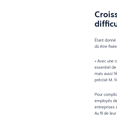
Crois
diffic
Étant donné 
dû être fixé
« Avec une cr
essentiel de
mais aussi l
précisé M. 
Pour compliqu
employés de 
entreprises 
Au fil de le