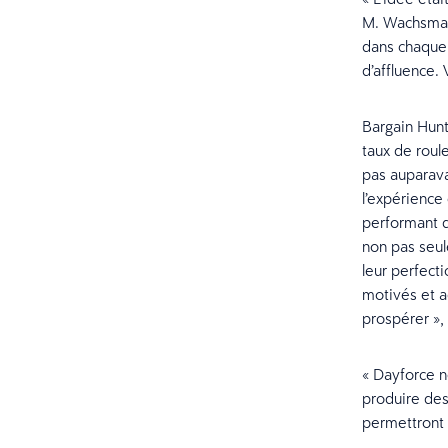
M. Wachsman.
dans chaque m
d’affluence. 
Bargain Hunt
taux de roul
pas auparava
l’expérience
performant q
non pas seul
leur perfect
motivés et 
prospérer »,
« Dayforce n
produire des
permettront d