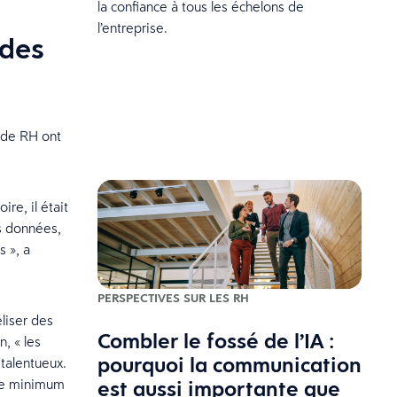
la confiance à tous les échelons de
l’entreprise.
 des
e de RH ont
ire, il était
es données,
s », a
PERSPECTIVES SUR LES RH
éliser des
Combler le fossé de l’IA :
, « les
pourquoi la communication
 talentueux.
est aussi importante que
ire minimum