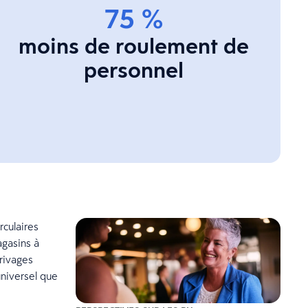
75 %
moins de roulement de
personnel
rculaires
agasins à
rrivages
universel que