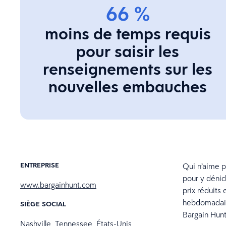
66 %
moins de temps requis
pour saisir les
renseignements sur les
nouvelles embauches
ENTREPRISE
Qui n’aime p
pour y dénic
www.bargainhunt.com
prix réduits 
hebdomadaire
SIÈGE SOCIAL
Bargain Hunt e
Nashville, Tennessee, États-Unis