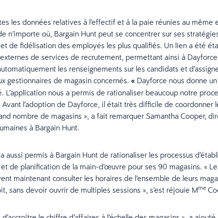
es les données relatives à l’effectif et à la paie réunies au même 
de n’importe où, Bargain Hunt peut se concentrer sur ses stratégie
t de fidélisation des employés les plus qualifiés. Un lien a été éta
 externes de services de recrutement, permettant ainsi à Dayforc
automatiquement les renseignements sur les candidats et d’assign
ux gestionnaires de magasin concernés.
«
Dayforce nous donne un
é. L’application nous a permis de rationaliser beaucoup notre proc
Avant l’adoption de Dayforce, il était très difficile de coordonner l
rand nombre de magasins », a fait remarquer Samantha Cooper, dir
umaines à Bargain Hunt.
n a aussi permis à Bargain Hunt de rationaliser les processus d’étab
 et de planification de la main-d’œuvre pour ses 90 magasins. « Le
nt maintenant consulter les horaires de l’ensemble de leurs maga
me
, sans devoir ouvrir de multiples sessions », s’est réjouie M
Coo
t d’accroître le chiffre d’affaires à l’échelle des magasins », a ajouté