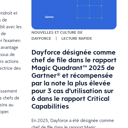
endroit et
s de
bli avec les
NOUVELLES ET CULTURE DE
e de
DAYFORCE
|
LECTURE RAPIDE
er l’examen
 avantage
Dayforce désignée comme
essus de
chef de file dans le rapport
es actions
Magic Quadrant™ 2025 de
ectrice des
Gartner® et récompensée
par la note la plus élevée
pour 3 cas d’utilisation sur
lissement
6 dans le rapport Critical
s chefs de
Capabilities
sins au
per.
En 2025, Dayforce a été désignée comme
chef de file dans le rapport Magic