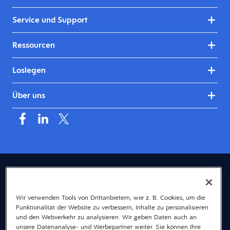
Service und Support
Ressourcen
Loslegen
Über uns
Deutschland (Deutsch)
© 2026 Dayforce
Datenschutz
Wir verwenden Tools von Drittanbietern, wie z. B. Cookies, um die
Funktionalität der Website zu verbessern, Inhalte zu personalisieren
Bedingungen
und den Webverkehr zu analysieren. Wir geben Daten auch an
Accessibility
unsere Datenanalyse- und Werbepartner weiter. Sie können Ihre