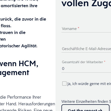
vollen Zug
amortisierten ihre
rück, die zuvor in die
floss.
Vorname
*
rauen in die
ten
torischer Agilität.
Geschäftliche E-Mail-Adress
 wenn HCM,
Gesamtzahl der Mitarbeiter
*
nagement
Ja, ich würde gerne mit e
die Performance Ihrer
Weitere Einzelheiten finden S
ster Hand. Herausforderungen
hsende Risiken. Eine neue
Get the report