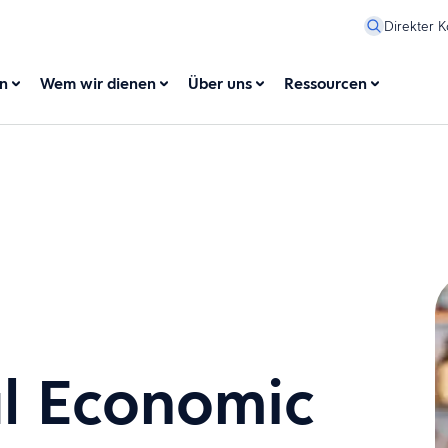
Direkter K
en
Wem wir dienen
Über uns
Ressourcen
al Economic