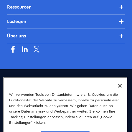
Ressourcen
Loslegen
Über uns
Deutschland (Deutsch)
© 2026 Dayforce
Datenschutz
Wir verwenden Tools von Drittanbietern, wie z. B. Cookies, um die
Funktionalität der Website zu verbessern, Inhalte zu personalisieren
Bedingungen
und den Webverkehr zu analysieren. Wir geben Daten auch an
Accessibility
unsere Datenanalyse- und Werbepartner weiter. Sie können Ihre
Tracking-Einstellungen anpassen, indem Sie unten auf „Cookie-
Cookie-Hinweis
Einstellungen“ klicken.
Gender-Hinweis