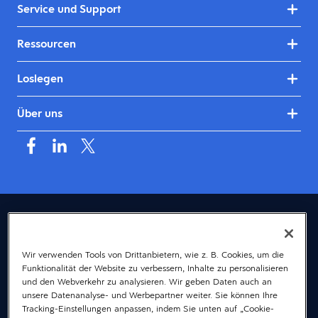
Service und Support
Ressourcen
Loslegen
Über uns
Deutschland (Deutsch)
© 2026 Dayforce
Datenschutz
Wir verwenden Tools von Drittanbietern, wie z. B. Cookies, um die
Funktionalität der Website zu verbessern, Inhalte zu personalisieren
Bedingungen
und den Webverkehr zu analysieren. Wir geben Daten auch an
Accessibility
unsere Datenanalyse- und Werbepartner weiter. Sie können Ihre
Tracking-Einstellungen anpassen, indem Sie unten auf „Cookie-
Cookie-Hinweis