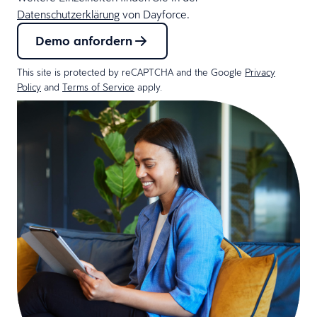
Datenschutzerklärung
von Dayforce.
Demo anfordern
This site is protected by reCAPTCHA and the Google
Privacy
Policy
and
Terms of Service
apply.