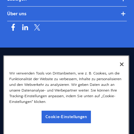
Über uns
Deutschland (Deutsch)
© 2026 Dayforce
Datenschutz
Wir verwenden Tools von Drittanbietern, wie z. B. Cookies, um die
Funktionalität der Website zu verbessern, Inhalte zu personalisieren
Bedingungen
und den Webverkehr zu analysieren. Wir geben Daten auch an
Accessibility
unsere Datenanalyse- und Werbepartner weiter. Sie können Ihre
Tracking-Einstellungen anpassen, indem Sie unten auf „Cookie-
Cookie-Hinweis
Einstellungen“ klicken.
Gender-Hinweis
Cookie-Einstellungen
Impressum
Cookie-Einstellungen