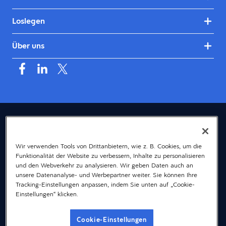
Loslegen
Über uns
Deutschland (Deutsch)
© 2026 Dayforce
Datenschutz
Wir verwenden Tools von Drittanbietern, wie z. B. Cookies, um die
Funktionalität der Website zu verbessern, Inhalte zu personalisieren
Bedingungen
und den Webverkehr zu analysieren. Wir geben Daten auch an
Accessibility
unsere Datenanalyse- und Werbepartner weiter. Sie können Ihre
Tracking-Einstellungen anpassen, indem Sie unten auf „Cookie-
Cookie-Hinweis
Einstellungen“ klicken.
Gender-Hinweis
Cookie-Einstellungen
Impressum