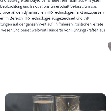
g und Strategie bei Dayforce. Er leitet ein Team aus Analysten
nzbeobachtung und Innovationsführerschaft befasst, um das
Dayforce an den dynamischen HR-Technologiemarkt anzupassen.
ker im Bereich HR-Technologie ausgezeichnet und tritt
ungen auf der ganzen Welt auf. In früheren Positionen leitete
nalwesen und beriet weltweit Hunderte von Führungskräften aus