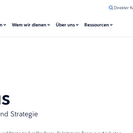
Direkter K
en
Wem wir dienen
Über uns
Ressourcen
as
und Strategie