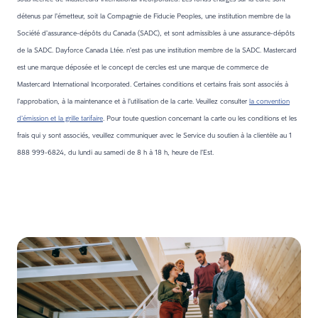
détenus par l’émetteur, soit la Compagnie de Fiducie Peoples, une institution membre de la
Société d’assurance-dépôts du Canada (SADC), et sont admissibles à une assurance-dépôts
de la SADC. Dayforce Canada Ltée. n’est pas une institution membre de la SADC. Mastercard
est une marque déposée et le concept de cercles est une marque de commerce de
Mastercard International Incorporated. Certaines conditions et certains frais sont associés à
l’approbation, à la maintenance et à l’utilisation de la carte. Veuillez consulter
la convention
d’émission et la grille tarifaire
. Pour toute question concernant la carte ou les conditions et les
frais qui y sont associés, veuillez communiquer avec le Service du soutien à la clientèle au 1
888 999-6824, du lundi au samedi de 8 h à 18 h, heure de l’Est.