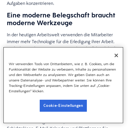
Aufgaben konzentrieren.
Eine moderne Belegschaft braucht
moderne Werkzeuge
In der heutigen Arbeitswelt verwenden die Mitarbeiter
immer mehr Technologie für die Erledigung ihrer Arbeit.
Egal, ob es sich um eine Remote-Arbeitskraft handelt, die
auf ihrer Couch mit dem Firmenlaptop arbeitet, oder um
einen Fließbandarbeiter, der in der Produktionshalle Teile
Wir verwenden Tools von Drittanbietern, wie z. B. Cookies, um die
zusammenschweißt — die Arbeitgeber-Arbeitnehmer-
Funktionalität der Website zu verbessern, Inhalte zu personalisieren
und den Webverkehr zu analysieren. Wir geben Daten auch an
Beziehung wird stark von den Werkzeugen geprägt, die
unsere Datenanalyse- und Werbepartner weiter. Sie können Ihre
ersterer letzterem zur Verfügung stellt.
Tracking-Einstellungen anpassen, indem Sie unten auf „Cookie-
Einstellungen“ klicken.
Stellen Sie sich vor, Sie gehen jeden Tag zur Arbeit und
wissen, dass Sie schon allein 15 Minuten brauchen werden,
Cookie-Einstellungen
um Ihren veralteten Desktop-Computer hochzufahren.
Oder vielleicht müssen Sie jedes Mal, wenn Sie einfach
nur Urlaub beantragen wollen, endlos zwischen