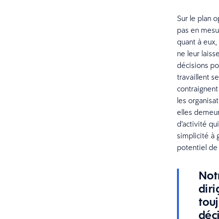
Sur le plan o
pas en mesure
quant à eux,
ne leur laiss
décisions po
travaillent s
contraignent
les organisa
elles demeur
d’activité q
simplicité à 
potentiel de
Not
dir
tou
déc