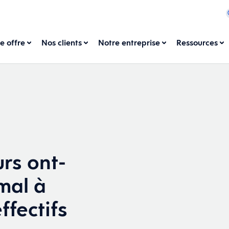
e offre
Nos clients
Notre entreprise
Ressources
rs ont-
 mal à
ffectifs