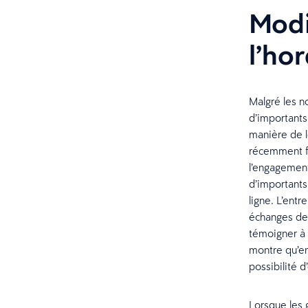
Modi
l’ho
Malgré les n
d’importants
manière de l
récemment fa
l’engagement 
d’importants
ligne. L’ent
échanges de 
témoigner à 
montre qu’en
possibilité d
Lorsque les g