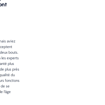
ont
mais aviez
cceptent
 deux bouts.
 les experts
anté plus
de plus près
 qualité du
rs fonctions
s de se
e l’âge