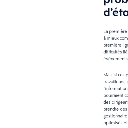
d’ét
La première 
à mieux comp
première lig
difficultés l
événements i
Mais si ces p
travailleurs,
l’informatio
pourraient c
des dirigean
prendre des 
gestionnaires
optimisés et