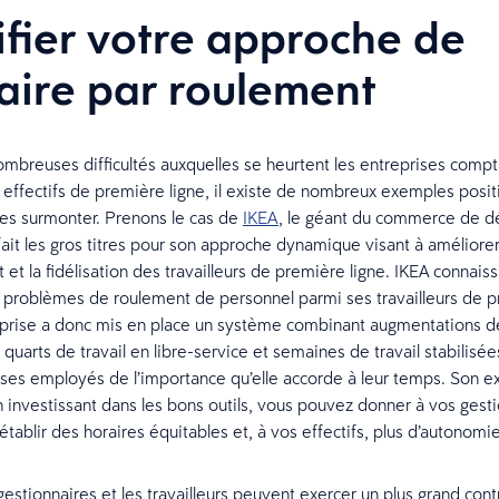
fier votre approche de
raire par roulement
ombreuses difficultés auxquelles se heurtent les entreprises compt
 effectifs de première ligne, il existe de nombreux exemples positif
es surmonter. Prenons le cas de
IKEA
, le géant du commerce de dé
it les gros titres pour son approche dynamique visant à améliore
et la fidélisation des travailleurs de première ligne. IKEA connaiss
 problèmes de roulement de personnel parmi ses travailleurs de 
reprise a donc mis en place un système combinant augmentations de
quarts de travail en libre-service et semaines de travail stabilisée
ses employés de l’importance qu’elle accorde à leur temps. Son 
 investissant dans les bons outils, vous pouvez donner à vos gesti
’établir des horaires équitables et, à vos effectifs, plus d’autonom
estionnaires et les travailleurs peuvent exercer un plus grand cont