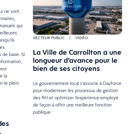
ui ne sont
nnaires,
 manuels qui
eilleures
SECTEUR PUBLIC
|
VIDÉO
isqu’ils
les
La Ville de Carrollton a une
s de base. Si
longueur d’avance pour le
nformation,
bien de ses citoyens
teur
e la
er le plein
Le gouvernement local s’associe à Dayforce
pour moderniser les processus de gestion
des RH et optimiser l’expérience employé
de façon à offrir une meilleure fonction
publique.
des
,