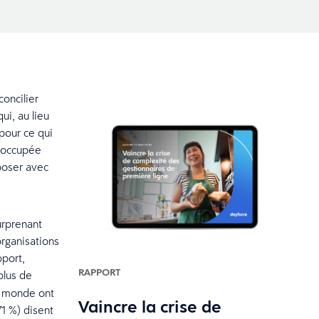
concilier
ui, au lieu
pour ce qui
e occupée
poser avec
urprenant
organisations
pport,
RAPPORT
plus de
le monde ont
Vaincre la crise de
71 %) disent