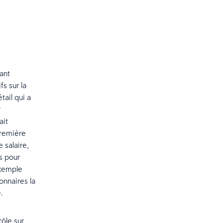
ant
s sur la
tail qui a
r
ait
première
 salaire,
s pour
exemple
onnaires la
ie.
rôle sur