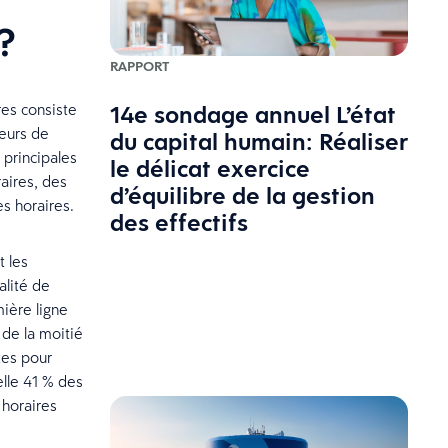
s?
RAPPORT
14e sondage annuel L’état
res consiste
leurs de
du capital humain: Réaliser
principales
le délicat exercice
raires, des
d’équilibre de la gestion
es horaires.
des effectifs
t les
alité de
mière ligne
 de la moitié
tes pour
elle 41 % des
 horaires