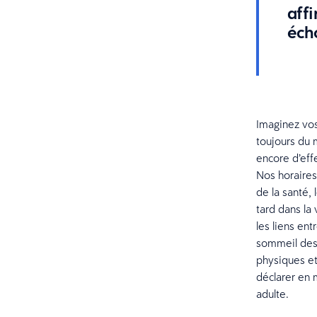
affi
éch
Imaginez vos
toujours du 
encore d’effe
Nos horaires
de la santé,
tard dans la
les liens ent
sommeil des 
physiques et
déclarer en 
adulte.