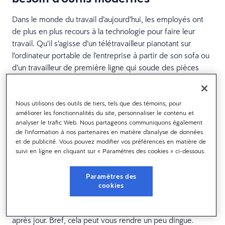
Dans le monde du travail d’aujourd’hui, les employés ont
de plus en plus recours à la technologie pour faire leur
travail. Qu’il s’agisse d’un télétravailleur pianotant sur
l’ordinateur portable de l’entreprise à partir de son sofa ou
d’un travailleur de première ligne qui soude des pièces
dans l’atelier, la relation employeur-employé est en très
grande partie définie par les outils que l’un procure à
l’autre.
Nous utilisons des outils de tiers, tels que des témoins, pour
améliorer les fonctionnalités du site, personnaliser le contenu et
analyser le trafic Web. Nous partageons communiquons également
Imaginez arriver au travail tous les jours en sachant qu’il
de l’information à nos partenaires en matière d’analyse de données
vous faudra au moins un quart d’heure pour démarrer
et de publicité. Vous pouvez modifier vos préférences en matière de
votre vieil ordinateur de bureau. Ou encore que chaque
suivi en ligne en cliquant sur « Paramètres des cookies » ci-dessous.
fois que vous souhaitez faire une demande de congé
payé, vous devez indéfiniment jongler avec les
Paramètres des
plateformes des horaires de roulement, des calendriers de
cookies
messagerie et de demandes de congé. Chaque
inconvénient, chaque petite frustration s’accumule, jour
après jour. Bref, cela peut vous rendre un peu dingue.