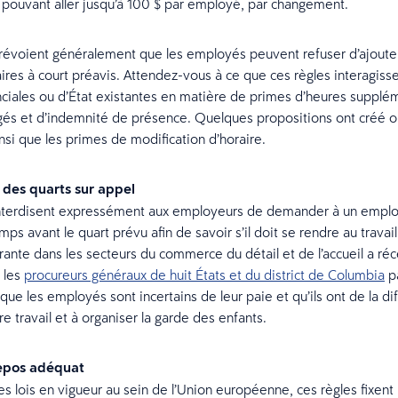
 pouvant aller jusqu’à 100 $ par employé, par changement.
révoient généralement que les employés peuvent refuser d’ajoute
res à court préavis. Attendez-vous à ce que ces règles interagisse
nciales ou d’État existantes en matière de primes d’heures supplé
gés et d’indemnité de présence. Quelques propositions ont créé 
insi que les primes de modification d’horaire.
n des quarts sur appel
interdisent expressément aux employeurs de demander à un emplo
mps avant le quart prévu afin de savoir s’il doit se rendre au travail
rante dans les secteurs du commerce du détail et de l’accueil a r
r les
procureurs généraux de huit États et du district de Columbia
pa
 que les employés sont incertains de leur paie et qu’ils ont de la dif
re travail et à organiser la garde des enfants.
epos adéquat
des lois en vigueur au sein de l’Union européenne, ces règles fixen