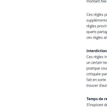
montant fixe
Ces règles p
supplémentai
règles provi
quarts parta
ces règles a
Interdictio
Ces règles 
un certain te
pratique cou
critiquée pa
fait en sorte
trouver d’aut
Temps de r
S’inspirant 