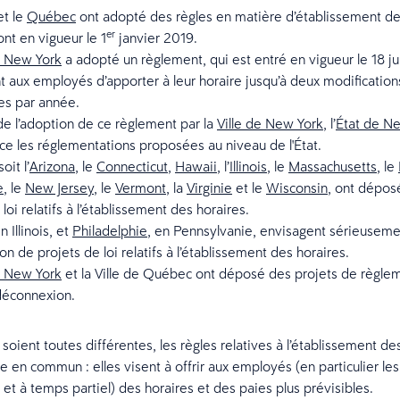
t le
Québec
ont adopté des règles en matière d’établissement de
er
ont en vigueur le 1
janvier 2019.
e New York
a adopté un règlement, qui est entré en vigueur le 18 jui
 aux employés d’apporter à leur horaire jusqu’à deux modification
es par année.
 de l’adoption de ce règlement par la
Ville de New York
, l’
État de N
ce les réglementations proposées au niveau de l'État.
oit l’
Arizona
, le
Connecticut
,
Hawaii
, l’
Illinois
, le
Massachusetts
, le
e
, le
New Jersey
, le
Vermont
, la
Virginie
et le
Wisconsin
, ont dépos
loi relatifs à l’établissement des horaires.
en Illinois, et
Philadelphie
, en Pennsylvanie, envisagent sérieuseme
on de projets de loi relatifs à l’établissement des horaires.
e New York
et la Ville de Québec ont déposé des projets de règlem
 déconnexion.
 soient toutes différentes, les règles relatives à l’établissement de
e en commun : elles visent à offrir aux employés (en particulier l
e et à temps partiel) des horaires et des paies plus prévisibles.