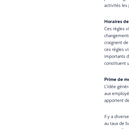
activités les
Horaires de 
Ces règles v
changements 
craignent de
ces règles v
importants d
constituent 
Prime de mo
L’idée génér
aux employés
apportent de
Il y a diver
au taux de b