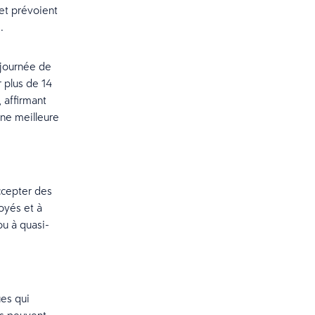
 et prévoient
.
 journée de
r plus de 14
 affirmant
une meilleure
ccepter des
oyés et à
ou à quasi-
es qui