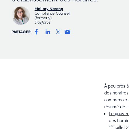
Mallory Narang
Compliance Counsel
(formerly)
Dayforce
PARTAGER
À peu près à
des horaires
commencer et
résumé de ce
Le gouver
des horair
er
1
juillet 