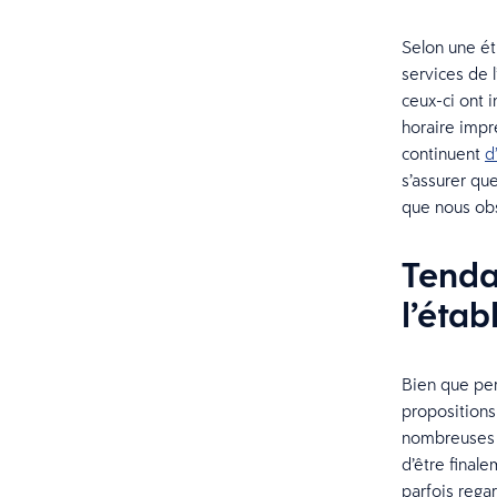
Selon une é
services de 
ceux-ci ont 
horaire impr
continuent
d
s’assurer qu
que nous obs
Tendan
l’éta
Bien que per
propositions
nombreuses p
d’être final
parfois rega