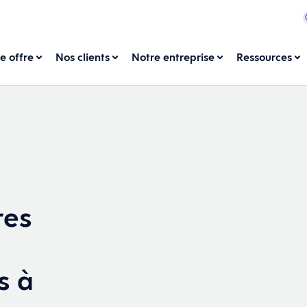
e offre
Nos clients
Notre entreprise
Ressources
res
s à