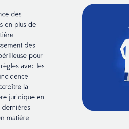
nce des
us en plus de
tière
issement des
périlleuse pour
 règles avec les
 incidence
ccroître la
re juridique en
 dernières
en matière