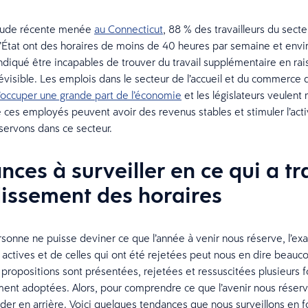
tude récente menée
au Connecticut
, 88 % des travailleurs du sect
l’État ont des horaires de moins de 40 heures par semaine et env
indiqué être incapables de trouver du travail supplémentaire en rai
évisible. Les emplois dans le secteur de l’accueil et du commerce d
’occuper une grande part de l’économie
et les législateurs veulent
e ces employés peuvent avoir des revenus stables et stimuler l’acti
ervons dans ce secteur.
ces à surveiller en ce qui a tra
blissement des horaires
sonne ne puisse deviner ce que l’année à venir nous réserve, l’e
 actives et de celles qui ont été rejetées peut nous en dire beauc
ropositions sont présentées, rejetées et ressuscitées plusieurs f
ement adoptées. Alors, pour comprendre ce que l’avenir nous réserve
rder en arrière. Voici quelques tendances que nous surveillons en 