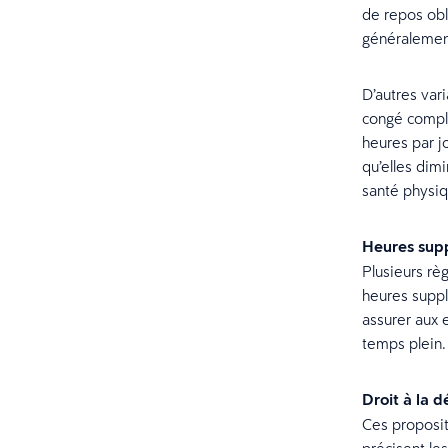
de repos obl
généralement
D’autres var
congé complèt
heures par j
qu’elles dim
santé physiq
Heures supp
Plusieurs rè
heures supp
assurer aux 
temps plein.
Droit à la 
Ces proposit