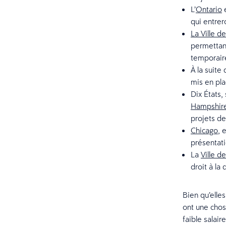
L’
Ontario
e
qui entrer
La Ville d
permettant
temporair
À la suite
mis en pla
Dix États, s
Hampshir
projets de 
Chicago
, 
présentati
La
Ville d
droit à la
Bien qu’elles
ont une chos
faible salair