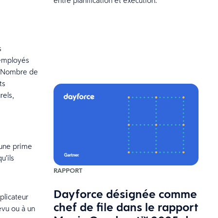
entre planification et exécution.
s
 employés
d. Nombre de
ts
rels,
 une prime
u’ils
RAPPORT
Dayforce désignée comme
plicateur
chef de file dans le rapport
évu ou à un