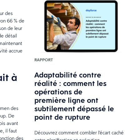
eur des
iron 66 % de
son de leur
e détail
 maintenant
vité accrue
RAPPORT
Adaptabilité contre
it à
réalité : comment les
opérations de
première ligne ont
subtilement dépassé le
xamen des
point de rupture
oup. De
ois avant
, il faut
Découvrez comment combler l’écart caché
fonction des